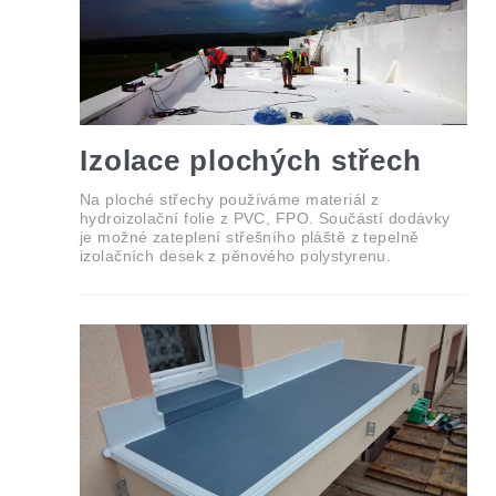
Izolace plochých střech
Na ploché střechy používáme materiál z
hydroizolační folie z PVC, FPO. Součástí dodávky
je možné zateplení střešního pláště z tepelně
izolačních desek z pěnového polystyrenu.