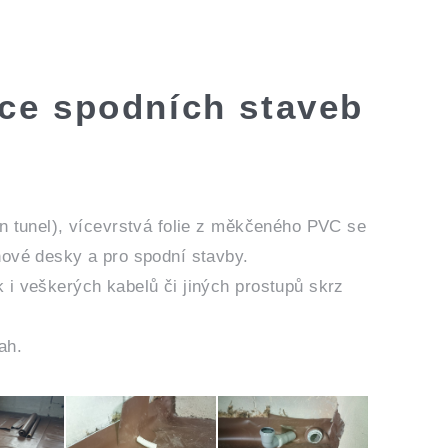
lace spodních staveb
an tunel), vícevrstvá folie z měkčeného PVC se
nové desky a pro spodní stavby.
 i veškerých kabelů či jiných prostupů skrz
ah.