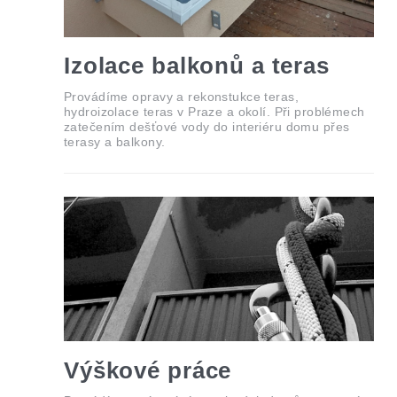
Izolace balkonů a teras
Provádíme opravy a rekonstukce teras,
hydroizolace teras v Praze a okolí. Při problémech
zatečením dešťové vody do interiéru domu přes
terasy a balkony.
Výškové práce