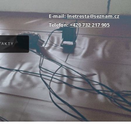
E-mail:
lnetresta@seznam.cz
Telefon:
+420 732 217 905
TAKTY