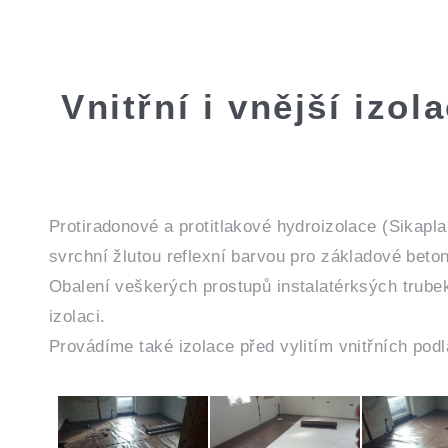
Vnitřní i vnější izo
Protiradonové a protitlakové hydroizolace (Sikapl
svrchní žlutou reflexní barvou pro základové beto
Obalení veškerých prostupů instalatérksých trubek
izolaci.
Provádíme také izolace před vylitím vnitřních podl