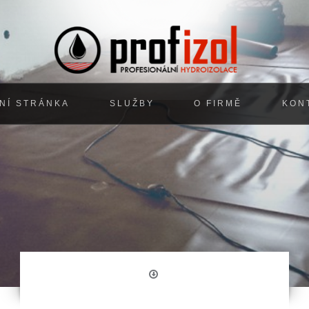
NÍ STRÁNKA
SLUŽBY
O FIRMĚ
KON