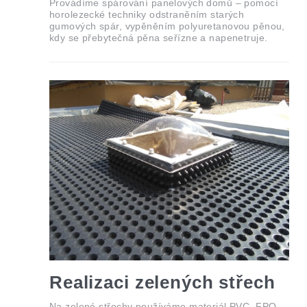
Provádíme spárování panelových domů – pomocí
horolezecké techniky odstraněním starých
gumových spár, vypěněním polyuretanovou pěnou,
kdy se přebytečná pěna seřízne a napenetruje.
Realizaci zelených střech
Na zelené střechy používáme materiál PVC, FPO,