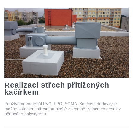
Realizaci střech přitížených
kačírkem
Používáme materiál PVC, FPO, SGMA. Součástí dodávky je
možné zateplení střešního pláště z tepelně izolačních desek z
pěnového polystyrenu.