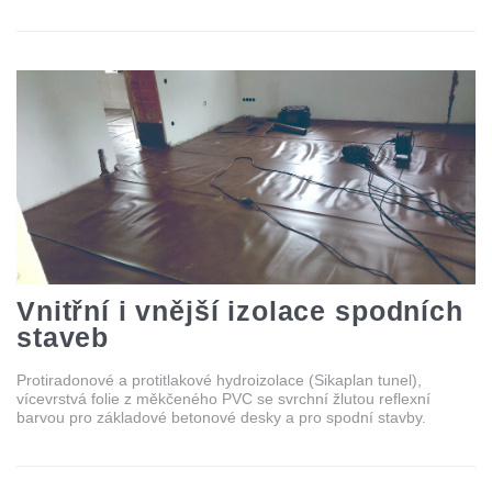
Vnitřní i vnější izolace spodních
staveb
Protiradonové a protitlakové hydroizolace (Sikaplan tunel),
vícevrstvá folie z měkčeného PVC se svrchní žlutou reflexní
barvou pro základové betonové desky a pro spodní stavby.