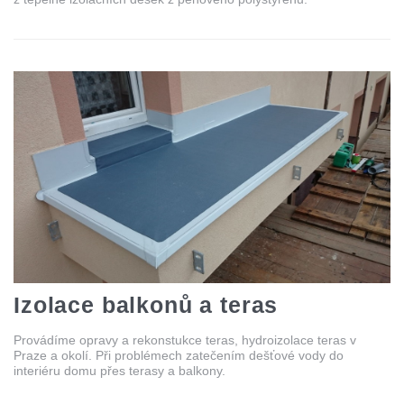
Izolace balkonů a teras
Provádíme opravy a rekonstukce teras, hydroizolace teras v
Praze a okolí. Při problémech zatečením dešťové vody do
interiéru domu přes terasy a balkony.