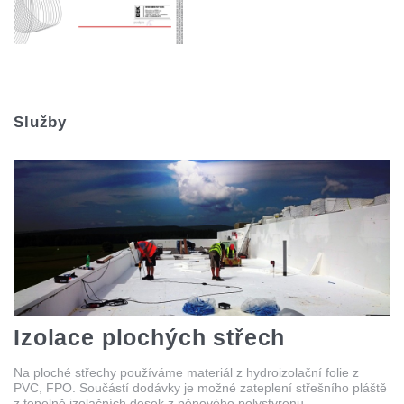
Služby
Izolace plochých střech
Na ploché střechy používáme materiál z hydroizolační folie z
PVC, FPO. Součástí dodávky je možné zateplení střešního pláště
z tepelně izolačních desek z pěnového polystyrenu.