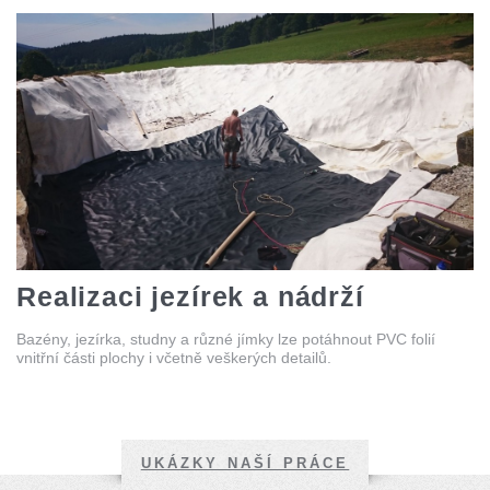
Realizaci jezírek a nádrží
Bazény, jezírka, studny a různé jímky lze potáhnout PVC folií
vnitřní části plochy i včetně veškerých detailů.
UKÁZKY NAŠÍ PRÁCE