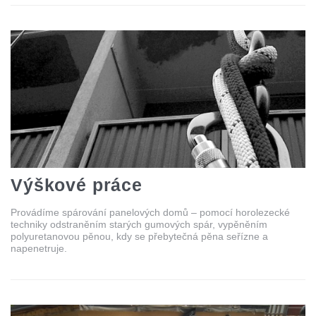
Výškové práce
Provádíme spárování panelových domů – pomocí horolezecké
techniky odstraněním starých gumových spár, vypěněním
polyuretanovou pěnou, kdy se přebytečná pěna seřízne a
napenetruje.