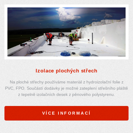
Izolace plochých střech
Na ploché střechy používáme materiál z hydroizolační folie z
PVC, FPO. Součástí dodávky je možné zateplení střešního pláště
z tepelně izolačních desek z pěnového polystyrenu.
VÍCE INFORMACÍ