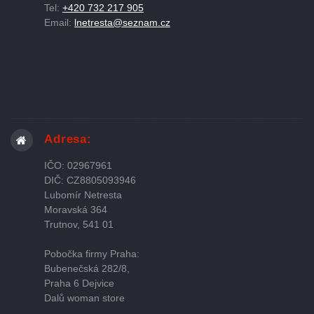
Tel:
+420 732 217 905
Email:
lnetresta@seznam.cz
Adresa:
IČO: 02967961
DIČ: CZ8805093946
Lubomír Netresta
Moravská 364
Trutnov, 541 01
Pobočka firmy Praha:
Bubenečská 282/8,
Praha 6 Dejvice
Dalů woman store