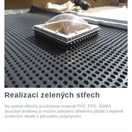
Realizaci zelených střech
Na zelené střechy používáme materiál PVC, FPO, SGMA.
Součástí dodávky je možné zateplení střešního pláště z tepelně
izolačních desek z pěnového polystyrenu.