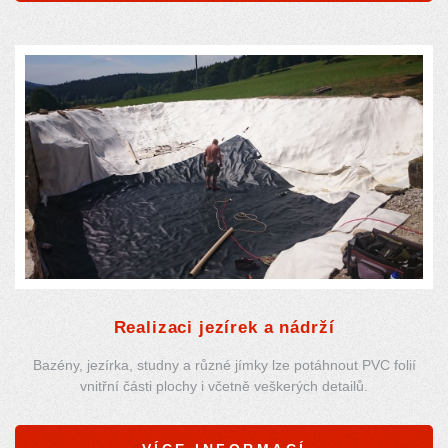
Realizaci jezírek a nádrží
Bazény, jezírka, studny a různé jímky lze potáhnout PVC folií
vnitřní části plochy i včetně veškerých detailů.